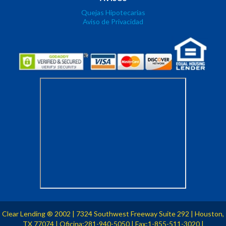
Quejas Hipotecarias
Aviso de Privacidad
Clear Lending
2002
| 7324 Southwest Freeway Suite 292 | Houston,
®
TX 77074 | Oficina:281-940-5050 | Fax:1-855-511-3020 |