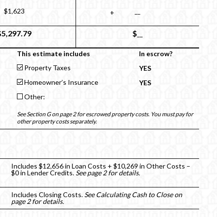
$1,623
__
+
$5,297.79
$
__
This estimate includes
In escrow?
Property Taxes
YES
Homeowner’s Insurance
YES
Other:
See Section G on page 2 for escrowed property costs. You must pay for
other property costs separately.
Includes $12,656 in Loan Costs + $10,269 in Other Costs –
$0 in Lender Credits.
See page 2 for details.
Includes Closing Costs.
See Calculating Cash to Close on
page 2 for details.