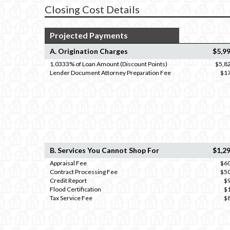
Closing Cost Details
Projected Payments
A. Origination Charges
$5,9
1.0333% of Loan Amount (Discount Points)
$5,8
Lender Document Attorney Preparation Fee
$1
B. Services You Cannot Shop For
$1,2
Appraisal Fee
$6
Contract Processing Fee
$5
Credit Report
$
Flood Certification
$
Tax Service Fee
$