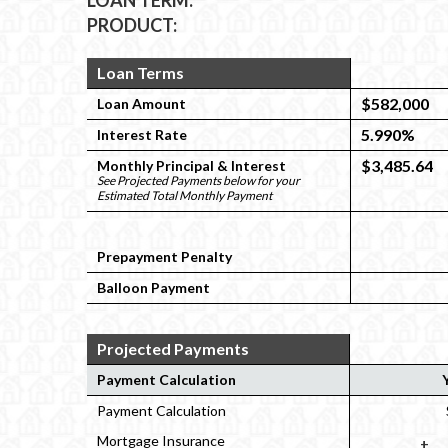
LOAN TERM:
PRODUCT:
Loan Terms
$582,000
Loan Amount
5.990%
Interest Rate
$3,485.64
Monthly Principal & Interest
See Projected Payments below for your
Estimated Total Monthly Payment
Prepayment Penalty
Balloon Payment
Projected Payments
Payment Calculation
Payment Calculation
Mortgage Insurance
+