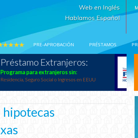
Web en Inglés
M
Hablamos Español
PRE-APROBACIÓN
PRÉSTAMOS
PR
Programas del Gobierno
EST. BANCARIO
750%
6.990%
Todos Los Programas Del Gobierno
Tasas en Texas
Primer Comprador, Rural y Veteranos
Estimado Precios
*Haga clic aquí para préstamo Estimado Precios
a hipotecas
exas