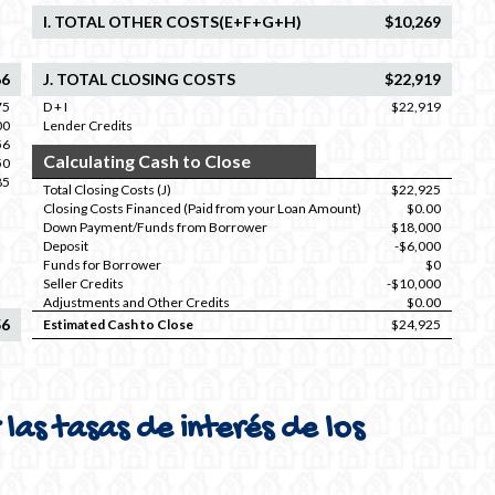
I. TOTAL OTHER COSTS(E+F+G+H)
$10,269
66
J. TOTAL CLOSING COSTS
$22,919
75
D + I
$22,919
00
Lender Credits
56
Calculating Cash to Close
50
85
Total Closing Costs (J)
$22,925
Closing Costs Financed (Paid from your Loan Amount)
$0.00
Down Payment/Funds from Borrower
$18,000
Deposit
-$6,000
Funds for Borrower
$0
Seller Credits
-$10,000
Adjustments and Other Credits
$0.00
56
Estimated Cash to Close
$24,925
as tasas de interés de los