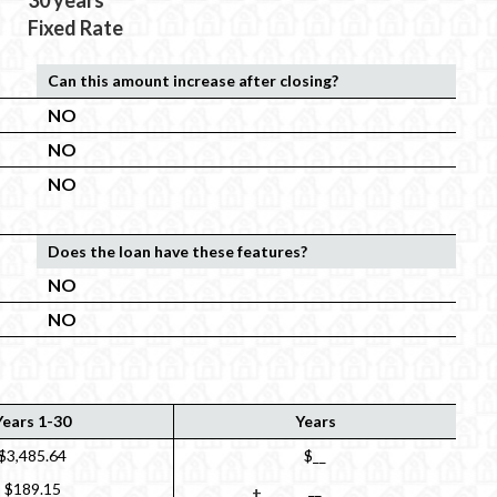
30 years
Fixed Rate
Can this amount increase after closing?
NO
NO
NO
Does the loan have these features?
NO
NO
Years 1-30
Years
$3,485.64
$__
$189.15
__
+