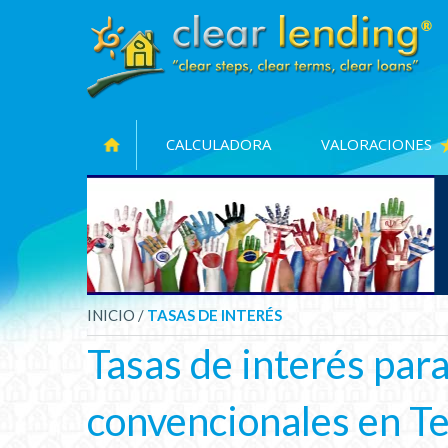
CALCULADORA
VALORACIONES
FHA
5.
Tasas en Texas
EEUU
*Haga clic aquí para préstamo 
INICIO /
TASAS DE INTERÉS
Tasas de interés par
convencionales en T