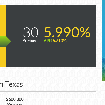
30
5.990%
Yr Fixed
APR
6.713%
 Texas
$600,000