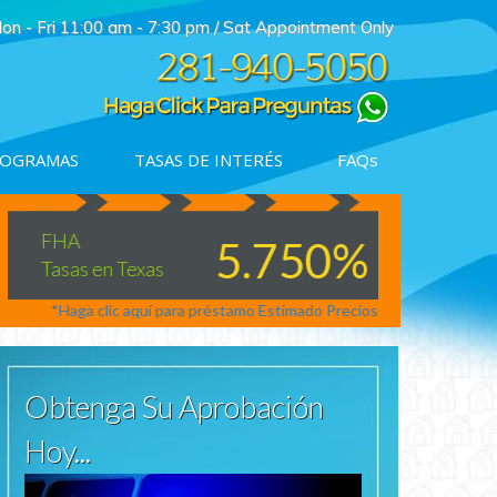
on - Fri 11:00 am - 7:30 pm / Sat Appointment Only
OGRAMAS
TASAS DE INTERÉS
FAQs
Mejore
FHA
VA
5.750%
Pregunte 
Tasas en Texas
Tasas en Tex
Para mejora
*Haga clic aquí para préstamo Estimado Precios
*Haga clic aq
Obtenga Su Aprobación
Hoy...