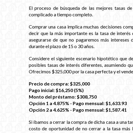
El proceso de búsqueda de las mejores tasas de 
complicado a tiempo completo.
Comprar una casa implica muchas decisiones compl
decir que la más importante es la tasa de interé
asegurarse de que no pagaremos más intereses d
durante el plazo de 15 o 30 años.
Considere el siguiente escenario hipotético que d
posibles tasas de interés diferentes, asumiendo qu
Ofrecimos $325,000 por la casa perfecta y el vended
Precio de compra: $325,000
Pago inicial: $16,250 (5%)
Monto del préstamo: $308,750
Opción 1 a 4.875% - Pago mensual: $1,633.93
Opción 2 a 4.625% - Pago mensual: $1,587.41
Si íbamos a cerrar la compra de dicha casa a una ta
costo de oportunidad de no cerrar a la tasa más 