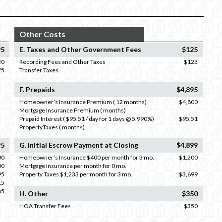
Other Costs
95
E. Taxes and Other Government Fees
$125
20
Recording Fees and Other Taxes
$125
75
Transfer Taxes
F. Prepaids
$4,895
Homeowner’s Insurance Premium ( 12 months)
$4,800
Mortgage Insurance Premium ( months)
Prepaid Interest ( $95.51 / day for 1 days @ 5.990%)
$95.51
PropertyTaxes ( months)
95
G. Initial Escrow Payment at Closing
$4,899
00
Homeowner’s Insurance $400 per month for 3 mo.
$1,200
00
Mortgage Insurance per month for 0 mo.
95
Property Taxes $1,233 per month for 3 mo.
$3,699
15
85
H. Other
$350
HOA Transfer Fees
$350