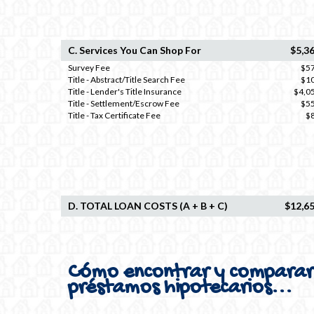
C. Services You Can Shop For
$5,3
Survey Fee
$5
Title - Abstract/Title Search Fee
$1
Title - Lender's Title Insurance
$4,0
Title - Settlement/Escrow Fee
$5
Title - Tax Certificate Fee
$
D. TOTAL LOAN COSTS (A + B + C)
$12,6
Cómo encontrar y comparar l
préstamos hipotecarios...